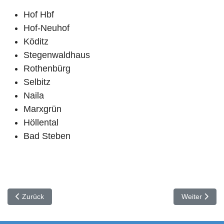
Hof Hbf
Hof-Neuhof
Köditz
Stegenwaldhaus
Rothenbürg
Selbitz
Naila
Marxgrün
Höllental
Bad Steben
Vorheriger Beitrag: Kursbuchstrecke 850: Lichtenfels - Neuenmark
Nächster Beit
Zurück
Weiter